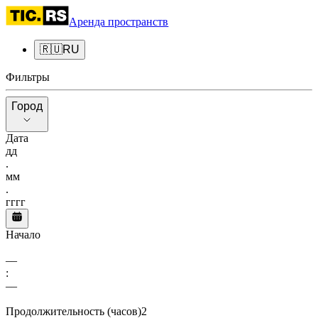
Аренда пространств
🇷🇺
RU
Фильтры
Город
Город
Дата
дд
.
мм
.
гггг
Начало
––
:
––
Продолжительность (часов)
2